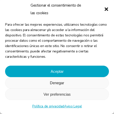
Gestionar el consentimiento de
Legal
Contacta
las cookies
Privacidad
semg.es
Aviso Legal
hola@seguridadvital.org
Para ofrecer las mejores experiencias, utilizamos tecnologías como
las cookies para almacenar y/o acceder a la información del
¡Necesitamos
tu
ayuda!
dispositivo. El consentimiento de estas tecnologías nos permitirá
procesar datos como el comportamiento de navegación o las
identificaciones únicas en este sitio. No consentir o retirar el
Imprimir carné de Ayudante Covid
consentimiento, puede afectar negativamente a ciertas
características y funciones.
©
2026
lovemade by
envidomas.com
Aceptar
Denegar
Ver preferencias
Política de privacidad
Aviso Legal